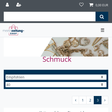
0,00 EUR
☰
Schmuck
1
2
3