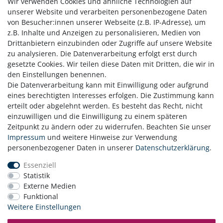
Wir verwenden Cookies und ähnliche Technologien auf
Kettenanhänger Sternzeichen
Steinbock, mit Kette
unserer Website und verarbeiten personenbezogene Daten
99,95 € *
von Besucher:innen unserer Webseite (z.B. IP-Adresse), um
z.B. Inhalte und Anzeigen zu personalisieren, Medien von
In den Warenkorb
Drittanbietern einzubinden oder Zugriffe auf unsere Website
*
inkl. ges. MwSt.
zzgl.
Versandkosten
zu analysieren. Die Datenverarbeitung erfolgt erst durch
gesetzte Cookies. Wir teilen diese Daten mit Dritten, die wir in
den Einstellungen benennen.
Die Datenverarbeitung kann mit Einwilligung oder aufgrund
1
2
3
eines berechtigten Interesses erfolgen. Die Zustimmung kann
erteilt oder abgelehnt werden. Es besteht das Recht, nicht
einzuwilligen und die Einwilligung zu einem späteren
Zeitpunkt zu ändern oder zu widerrufen. Beachten Sie unser
Zahlung
Impressum
und weitere Hinweise zur Verwendung
Versand
personenbezogener Daten in unserer
Daten­schutz­erklärung
.
Daten­schutz­erklärung
Essenziell
AGB
Statistik
Hinweis zur Batterieentsorgung
Externe Medien
Erklärung zur Barrierefreiheit
Funktional
Kontakt
Weitere Einstellungen
Impressum