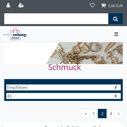
0,00 EUR
☰
Schmuck
1
2
3