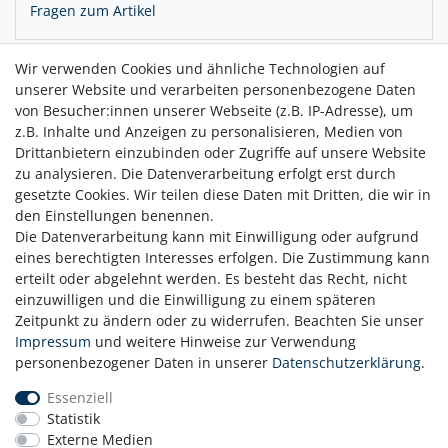
Fragen zum Artikel
Wir verwenden Cookies und ähnliche Technologien auf
Das Spiel der Wellen und die Farben des Himmels über dem
unserer Website und verarbeiten personenbezogene Daten
Horizont haben die Kollektion CREASE inspiriert. Ihre ganz
von Besucher:innen unserer Webseite (z.B. IP-Adresse), um
besondere Ästhetik verdanken die Schmuckstücke der
z.B. Inhalte und Anzeigen zu personalisieren, Medien von
gefalteten Optik - die Strukturen wirken in ihrer schlichten
Drittanbietern einzubinden oder Zugriffe auf unsere Website
Eleganz für sich. Aufregend schön!
zu analysieren. Die Datenverarbeitung erfolgt erst durch
gesetzte Cookies. Wir teilen diese Daten mit Dritten, die wir in
den Einstellungen benennen.
Die Datenverarbeitung kann mit Einwilligung oder aufgrund
eines berechtigten Interesses erfolgen. Die Zustimmung kann
erteilt oder abgelehnt werden. Es besteht das Recht, nicht
einzuwilligen und die Einwilligung zu einem späteren
Zeitpunkt zu ändern oder zu widerrufen. Beachten Sie unser
Zahlung
Impressum
und weitere Hinweise zur Verwendung
Versand
personenbezogener Daten in unserer
Daten­schutz­erklärung
.
Daten­schutz­erklärung
Essenziell
AGB
Statistik
Hinweis zur Batterieentsorgung
Externe Medien
Erklärung zur Barrierefreiheit