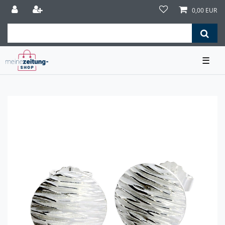
0,00 EUR
☰