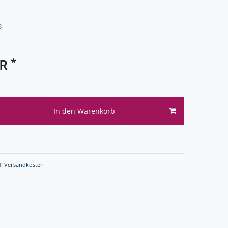
8
*
UR
In den Warenkorb
l.
Versandkosten