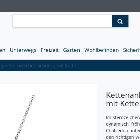
en
Unterwegs
Freizeit
Garten
Wohlbefinden
Sicher
ger Sternzeichen Schütze, mit Kette
Kettenan
mit Kette
Im Sternzeichen
dynamisch, fröh
Chalcedon unter
den richtigen W