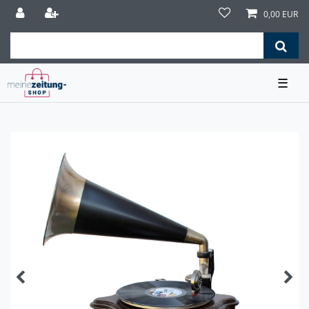
0,00 EUR
☰