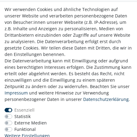
• USB- und SD-MP3-Wiedergabe
Wir verwenden Cookies und ähnliche Technologien auf
• Bluetooth® Empfangsfunktion für kabelloses
unserer Website und verarbeiten personenbezogene Daten
Musikstreaming
von Besucher:innen unserer Webseite (z.B. IP-Adresse), um
• Encoding-Funktion zur Aufnahme auf USB oder SD
z.B. Inhalte und Anzeigen zu personalisieren, Medien von
• Wiederhol- und Programmierfunktion für CD, USB und SD
Drittanbietern einzubinden oder Zugriffe auf unsere Website
• Netzadapter 12 V / 2 A im Lieferumfang enthalten
zu analysieren. Die Datenverarbeitung erfolgt erst durch
gesetzte Cookies. Wir teilen diese Daten mit Dritten, die wir in
den Einstellungen benennen.
Die Datenverarbeitung kann mit Einwilligung oder aufgrund
eines berechtigten Interesses erfolgen. Die Zustimmung kann
erteilt oder abgelehnt werden. Es besteht das Recht, nicht
einzuwilligen und die Einwilligung zu einem späteren
Zeitpunkt zu ändern oder zu widerrufen. Beachten Sie unser
Zahlung
Impressum
und weitere Hinweise zur Verwendung
Versand
personenbezogener Daten in unserer
Daten­schutz­erklärung
.
Daten­schutz­erklärung
Essenziell
AGB
Statistik
Hinweis zur Batterieentsorgung
Externe Medien
Erklärung zur Barrierefreiheit
Funktional
Kontakt
Weitere Einstellungen