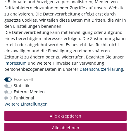
z.B. Inhalte und Anzeigen zu personalisieren, Medien von
*Versicherungswerte können lokal variieren. Bitte fragen Sie
Drittanbietern einzubinden oder Zugriffe auf unsere Website
Ihren Versicherer.
zu analysieren. Die Datenverarbeitung erfolgt erst durch
gesetzte Cookies. Wir teilen diese Daten mit Dritten, die wir in
den Einstellungen benennen.
Die Datenverarbeitung kann mit Einwilligung oder aufgrund
eines berechtigten Interesses erfolgen. Die Zustimmung kann
erteilt oder abgelehnt werden. Es besteht das Recht, nicht
einzuwilligen und die Einwilligung zu einem späteren
Zeitpunkt zu ändern oder zu widerrufen. Beachten Sie unser
Zahlung
Impressum
und weitere Hinweise zur Verwendung
Versand
personenbezogener Daten in unserer
Daten­schutz­erklärung
.
Daten­schutz­erklärung
Essenziell
AGB
Statistik
Hinweis zur Batterieentsorgung
Externe Medien
Erklärung zur Barrierefreiheit
Funktional
Kontakt
Weitere Einstellungen
Impressum
Widerrufsrecht
Alle akzeptieren
Vertrag widerrufen
Alle ablehnen
© Copyright 2026 | Alle Rechte vorbehalten.