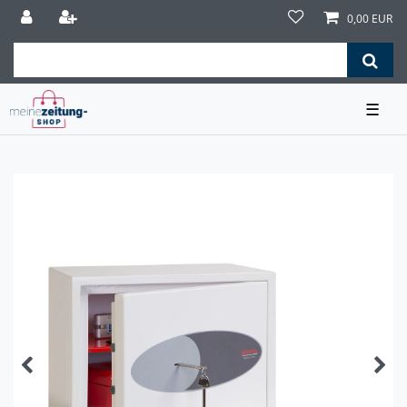
0,00 EUR
☰