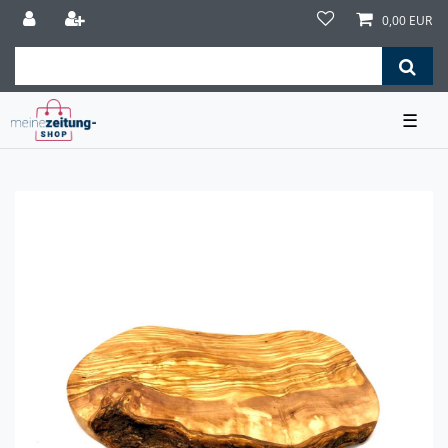
0,00 EUR
☰