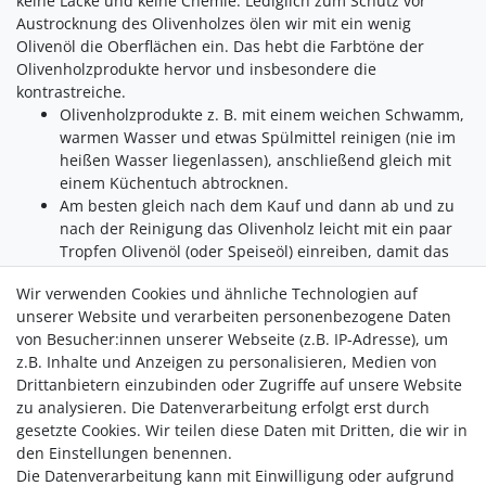
keine Lacke und keine Chemie. Lediglich zum Schutz vor
Austrocknung des Olivenholzes ölen wir mit ein wenig
Olivenöl die Oberflächen ein. Das hebt die Farbtöne der
Olivenholzprodukte hervor und insbesondere die
kontrastreiche.
Olivenholzprodukte z. B. mit einem weichen Schwamm,
warmen Wasser und etwas Spülmittel reinigen (nie im
heißen Wasser liegenlassen), anschließend gleich mit
einem Küchentuch abtrocknen.
Am besten gleich nach dem Kauf und dann ab und zu
nach der Reinigung das Olivenholz leicht mit ein paar
Tropfen Olivenöl (oder Speiseöl) einreiben, damit das
Olivenholz nicht austrocknet und seine schöne
Wir verwenden Cookies und ähnliche Technologien auf
Maserung behält.
unserer Website und verarbeiten personenbezogene Daten
Olivenholzprodukte bitte nie im Geschirrspüler
von Besucher:innen unserer Webseite (z.B. IP-Adresse), um
waschen, im Spülwasser liegen lassen oder dauerhaft
z.B. Inhalte und Anzeigen zu personalisieren, Medien von
der Hitze aussetzen. Das Olivenholz könnte reißen und
Drittanbietern einzubinden oder Zugriffe auf unsere Website
sehr unansehnlich werden.
zu analysieren. Die Datenverarbeitung erfolgt erst durch
gesetzte Cookies. Wir teilen diese Daten mit Dritten, die wir in
den Einstellungen benennen.
Die Datenverarbeitung kann mit Einwilligung oder aufgrund