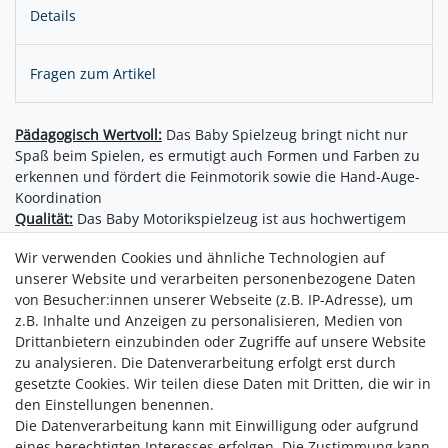
Details
Fragen zum Artikel
Pädagogisch Wertvoll:
Das Baby Spielzeug bringt nicht nur
Spaß beim Spielen, es ermutigt auch Formen und Farben zu
erkennen und fördert die Feinmotorik sowie die Hand-Auge-
Koordination
Qualität:
Das Baby Motorikspielzeug ist aus hochwertigem
Holz gefertigt und sorgfältig verarbeitet. Für nachhaltigen
Wir verwenden Cookies und ähnliche Technologien auf
und sorgenfreien Spaß der Kleinsten
unserer Website und verarbeiten personenbezogene Daten
Modernes Design:
Das niedliche und kindgerechte Design in
von Besucher:innen unserer Webseite (z.B. IP-Adresse), um
sanften, modernen Farben verzaubert Kinder und Eltern
z.B. Inhalte und Anzeigen zu personalisieren, Medien von
gleichermaßen. Ein stylischer Begleiter für Mädchen und
Drittanbietern einzubinden oder Zugriffe auf unsere Website
Jungen
zu analysieren. Die Datenverarbeitung erfolgt erst durch
gesetzte Cookies. Wir teilen diese Daten mit Dritten, die wir in
den Einstellungen benennen.
Die Datenverarbeitung kann mit Einwilligung oder aufgrund
eines berechtigten Interesses erfolgen. Die Zustimmung kann