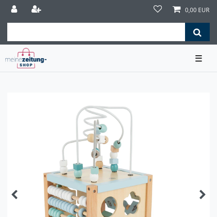
0,00 EUR
☰