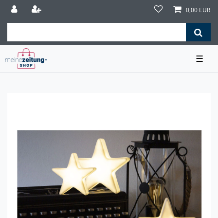
0,00 EUR
☰