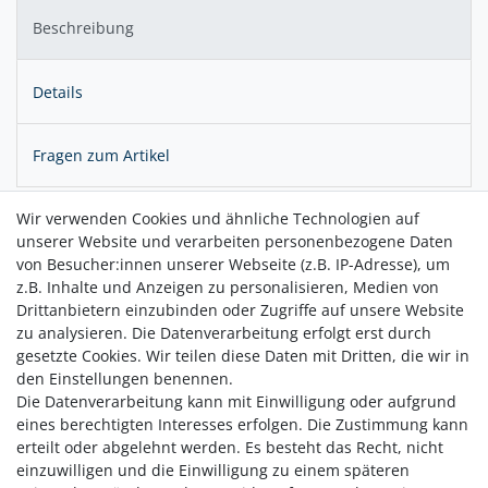
Beschreibung
Details
Fragen zum Artikel
Wir verwenden Cookies und ähnliche Technologien auf
Die kleinen Leuchten sind ausschließlich für die Nutzung im
unserer Website und verarbeiten personenbezogene Daten
Innenbereich ausgelegt. Sie enthalten eine LED-Leuchte und
von Besucher:innen unserer Webseite (z.B. IP-Adresse), um
einen Akku. Dieser kann in nur 15 Minuten über das
z.B. Inhalte und Anzeigen zu personalisieren, Medien von
beigefügte USB-C- Kabel komplett aufgeladen werden.
Drittanbietern einzubinden oder Zugriffe auf unsere Website
Danach strahlen die kleinen Leuchten bis zu 5 Stunden lang.
zu analysieren. Die Datenverarbeitung erfolgt erst durch
gesetzte Cookies. Wir teilen diese Daten mit Dritten, die wir in
den Einstellungen benennen.
Die Datenverarbeitung kann mit Einwilligung oder aufgrund
eines berechtigten Interesses erfolgen. Die Zustimmung kann
erteilt oder abgelehnt werden. Es besteht das Recht, nicht
einzuwilligen und die Einwilligung zu einem späteren