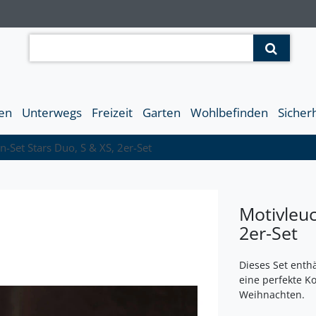
en
Unterwegs
Freizeit
Garten
Wohlbefinden
Sicher
n-Set Stars Duo, S & XS, 2er-Set
Motivleuc
2er-Set
Dieses Set enthä
eine perfekte K
Weihnachten.