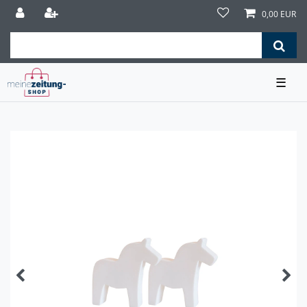
0,00 EUR
☰