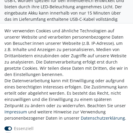
USB-C wurden speziell für den Innenbereich entwickelt und
bieten durch ihre LED-Beleuchtung angenehmes Licht. Der
eingebaute Akku kann innerhalb von nur 15 Minuten über
das im Lieferumfang enthaltene USB-C-Kabel vollständig
aufgeladen werden  und nach der Aufladung strahlen die
Wir verwenden Cookies und ähnliche Technologien auf
kleinen Leuchten bis zu fünf Stunden lang.
unserer Website und verarbeiten personenbezogene Daten
von Besucher:innen unserer Webseite (z.B. IP-Adresse), um
Verleihen Sie Ihrem Zuhause einen besonderen Touch mit
z.B. Inhalte und Anzeigen zu personalisieren, Medien von
den Shining Dala Horse Micros  vielseitig einsetzbar und
Drittanbietern einzubinden oder Zugriffe auf unsere Website
immer ein schönes Highlight!
zu analysieren. Die Datenverarbeitung erfolgt erst durch
gesetzte Cookies. Wir teilen diese Daten mit Dritten, die wir in
den Einstellungen benennen.
Die Datenverarbeitung kann mit Einwilligung oder aufgrund
eines berechtigten Interesses erfolgen. Die Zustimmung kann
erteilt oder abgelehnt werden. Es besteht das Recht, nicht
einzuwilligen und die Einwilligung zu einem späteren
Zeitpunkt zu ändern oder zu widerrufen. Beachten Sie unser
Zahlung
Impressum
und weitere Hinweise zur Verwendung
Versand
personenbezogener Daten in unserer
Daten­schutz­erklärung
.
Daten­schutz­erklärung
Essenziell
AGB