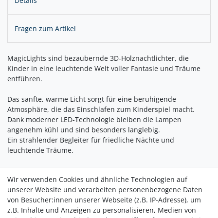
Details
Fragen zum Artikel
MagicLights sind bezaubernde 3D-Holznachtlichter, die
Kinder in eine leuchtende Welt voller Fantasie und Träume
entführen.
Das sanfte, warme Licht sorgt für eine beruhigende
Atmosphäre, die das Einschlafen zum Kinderspiel macht.
Dank moderner LED-Technologie bleiben die Lampen
angenehm kühl und sind besonders langlebig.
Ein strahlender Begleiter für friedliche Nächte und
leuchtende Träume.
MagicLights  Licht an, Träume erwachen! Das Motiv wurde mit
Wir verwenden Cookies und ähnliche Technologien auf
Liebe und Sorgfalt entworfen und konstruiert, sodass am
unserer Website und verarbeiten personenbezogene Daten
Ende ein zauberhaftes Spiel aus Licht und Schatten entsteht.
von Besucher:innen unserer Webseite (z.B. IP-Adresse), um
Jedes Nachtlicht besteht aus bis zu 9 Holzschichten, die
z.B. Inhalte und Anzeigen zu personalisieren, Medien von
zusammen mit den eingebauten LED-Lichtern für einen