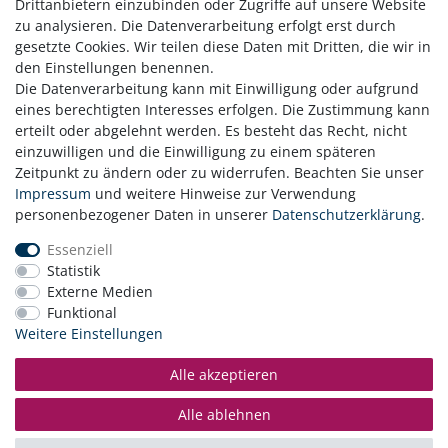
Drittanbietern einzubinden oder Zugriffe auf unsere Website
einzigartigen 3D-Effekt sorgen.
zu analysieren. Die Datenverarbeitung erfolgt erst durch
gesetzte Cookies. Wir teilen diese Daten mit Dritten, die wir in
den Einstellungen benennen.
Die Datenverarbeitung kann mit Einwilligung oder aufgrund
eines berechtigten Interesses erfolgen. Die Zustimmung kann
erteilt oder abgelehnt werden. Es besteht das Recht, nicht
einzuwilligen und die Einwilligung zu einem späteren
Zeitpunkt zu ändern oder zu widerrufen. Beachten Sie unser
Zahlung
Impressum
und weitere Hinweise zur Verwendung
Versand
personenbezogener Daten in unserer
Daten­schutz­erklärung
.
Daten­schutz­erklärung
Essenziell
AGB
Statistik
Hinweis zur Batterieentsorgung
Externe Medien
Erklärung zur Barrierefreiheit
Funktional
Kontakt
Weitere Einstellungen
Impressum
Widerrufsrecht
Alle akzeptieren
Vertrag widerrufen
Alle ablehnen
© Copyright 2026 | Alle Rechte vorbehalten.