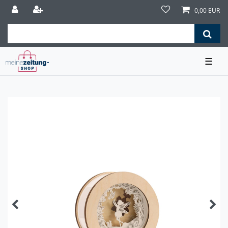
0,00 EUR
☰