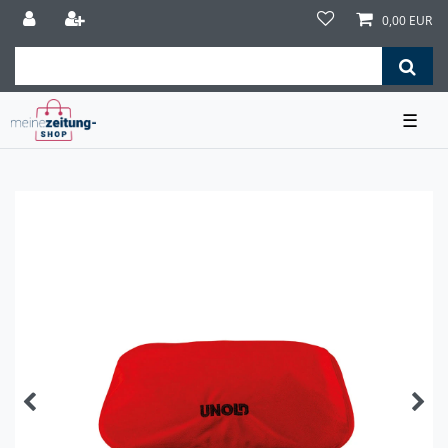
0,00 EUR
☰