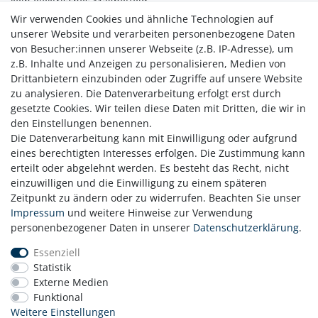
kein elektrisches Magnetfeld.
Wir verwenden Cookies und ähnliche Technologien auf
Überhitzungsschutz:
unserer Website und verarbeiten personenbezogene Daten
von Besucher:innen unserer Webseite (z.B. IP-Adresse), um
Automatische Abschaltfunktion
unterbricht die Stromzufuhr
z.B. Inhalte und Anzeigen zu personalisieren, Medien von
beim Erreichen von ca. 65 °C Nutzungsdauer mehrere
Drittanbietern einzubinden oder Zugriffe auf unsere Website
Stunden je nach Umgebungstemperatur.
zu analysieren. Die Datenverarbeitung erfolgt erst durch
gesetzte Cookies. Wir teilen diese Daten mit Dritten, die wir in
den Einstellungen benennen.
Die Datenverarbeitung kann mit Einwilligung oder aufgrund
eines berechtigten Interesses erfolgen. Die Zustimmung kann
erteilt oder abgelehnt werden. Es besteht das Recht, nicht
einzuwilligen und die Einwilligung zu einem späteren
Zeitpunkt zu ändern oder zu widerrufen. Beachten Sie unser
Zahlung
Impressum
und weitere Hinweise zur Verwendung
Versand
personenbezogener Daten in unserer
Daten­schutz­erklärung
.
Daten­schutz­erklärung
Essenziell
AGB
Statistik
Hinweis zur Batterieentsorgung
Externe Medien
Erklärung zur Barrierefreiheit
Funktional
Kontakt
Weitere Einstellungen