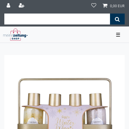
0,00 EUR
☰