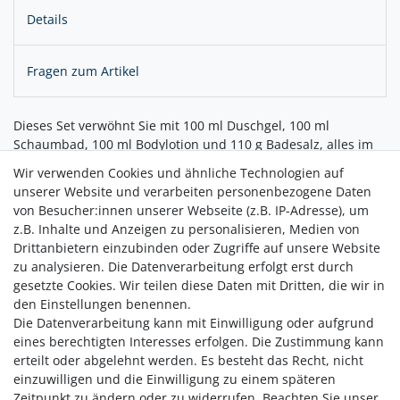
Details
Fragen zum Artikel
Dieses Set verwöhnt Sie mit 100 ml Duschgel, 100 ml
Schaumbad, 100 ml Bodylotion und 110 g Badesalz, alles im
bezaubernden Duft Frosted Vanilla. Die eleganten Farben
Wir verwenden Cookies und ähnliche Technologien auf
Weiß, Creme und Gold verleihen Ihrem Badezimmer einen
unserer Website und verarbeiten personenbezogene Daten
Hauch von Luxus.
von Besucher:innen unserer Webseite (z.B. IP-Adresse), um
z.B. Inhalte und Anzeigen zu personalisieren, Medien von
Perfekt für entspannende Winterabende oder als besonderes
Drittanbietern einzubinden oder Zugriffe auf unsere Website
Geschenk!
zu analysieren. Die Datenverarbeitung erfolgt erst durch
gesetzte Cookies. Wir teilen diese Daten mit Dritten, die wir in
den Einstellungen benennen.
Die Datenverarbeitung kann mit Einwilligung oder aufgrund
eines berechtigten Interesses erfolgen. Die Zustimmung kann
erteilt oder abgelehnt werden. Es besteht das Recht, nicht
einzuwilligen und die Einwilligung zu einem späteren
Zeitpunkt zu ändern oder zu widerrufen. Beachten Sie unser