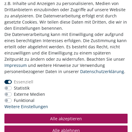
z.B. Inhalte und Anzeigen zu personalisieren, Medien von
Strandkorb Zubehör Pflegeset
Drittanbietern einzubinden oder Zugriffe auf unsere Website
44,00 € *
zu analysieren. Die Datenverarbeitung erfolgt erst durch
gesetzte Cookies. Wir teilen diese Daten mit Dritten, die wir in
In den Warenkorb
den Einstellungen benennen.
*
inkl. ges. MwSt.
zzgl.
Versandkosten
Die Datenverarbeitung kann mit Einwilligung oder aufgrund
eines berechtigten Interesses erfolgen. Die Zustimmung kann
erteilt oder abgelehnt werden. Es besteht das Recht, nicht
einzuwilligen und die Einwilligung zu einem späteren
Zeitpunkt zu ändern oder zu widerrufen. Beachten Sie unser
Zahlung
Impressum
und weitere Hinweise zur Verwendung
Versand
personenbezogener Daten in unserer
Daten­schutz­erklärung
.
Daten­schutz­erklärung
Essenziell
AGB
Statistik
Hinweis zur Batterieentsorgung
Externe Medien
Erklärung zur Barrierefreiheit
Funktional
Kontakt
Weitere Einstellungen
Impressum
Widerrufsrecht
Alle akzeptieren
Vertrag widerrufen
Alle ablehnen