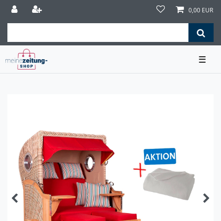
0,00 EUR
☰