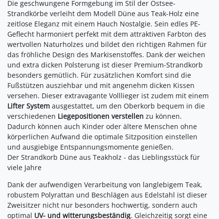
Die geschwungene Formgebung im Stil der Ostsee-
Strandkörbe verleiht dem Modell Düne aus Teak-Holz eine
zeitlose Eleganz mit einem Hauch Nostalgie. Sein edles PE-
Geflecht harmoniert perfekt mit dem attraktiven Farbton des
wertvollen Naturholzes und bildet den richtigen Rahmen für
das fröhliche Design des Markisenstoffes. Dank der weichen
und extra dicken Polsterung ist dieser Premium-Strandkorb
besonders gemütlich. Für zusätzlichen Komfort sind die
Fußstützen ausziehbar und mit angenehm dicken Kissen
versehen. Dieser extravagante Volllieger ist zudem mit einem
Lifter System
ausgestattet, um den Oberkorb bequem in die
verschiedenen
Liegepositionen verstellen
zu können.
Dadurch können auch Kinder oder ältere Menschen ohne
körperlichen Aufwand die optimale Sitzposition einstellen
und ausgiebige Entspannungsmomente genießen.
Der Strandkorb Düne aus Teakholz - das Lieblingsstück für
viele Jahre
Dank der aufwendigen Verarbeitung von langlebigem Teak,
robustem Polyrattan und Beschlägen aus Edelstahl ist dieser
Zweisitzer nicht nur besonders hochwertig, sondern auch
optimal
UV- und witterungsbeständig
. Gleichzeitig sorgt eine