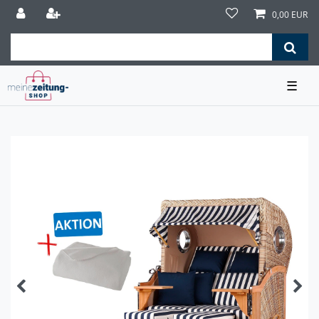
0,00 EUR
☰