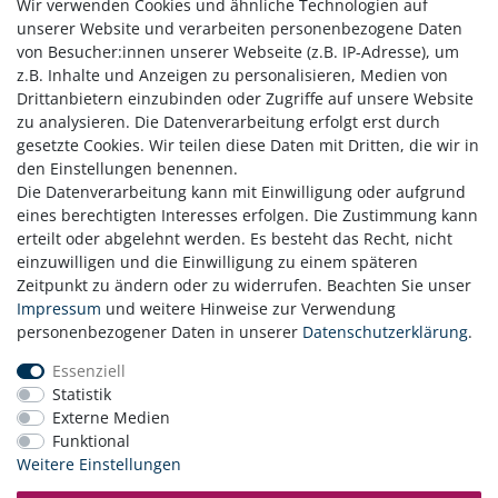
Wir verwenden Cookies und ähnliche Technologien auf
*
inkl. ges. MwSt.
zzgl.
Versandkosten
unserer Website und verarbeiten personenbezogene Daten
von Besucher:innen unserer Webseite (z.B. IP-Adresse), um
z.B. Inhalte und Anzeigen zu personalisieren, Medien von
Strandkorb Zubehör Pflegeset
Drittanbietern einzubinden oder Zugriffe auf unsere Website
44,00 € *
zu analysieren. Die Datenverarbeitung erfolgt erst durch
gesetzte Cookies. Wir teilen diese Daten mit Dritten, die wir in
In den Warenkorb
den Einstellungen benennen.
*
inkl. ges. MwSt.
zzgl.
Versandkosten
Die Datenverarbeitung kann mit Einwilligung oder aufgrund
eines berechtigten Interesses erfolgen. Die Zustimmung kann
erteilt oder abgelehnt werden. Es besteht das Recht, nicht
einzuwilligen und die Einwilligung zu einem späteren
Zeitpunkt zu ändern oder zu widerrufen. Beachten Sie unser
Zahlung
Impressum
und weitere Hinweise zur Verwendung
Versand
personenbezogener Daten in unserer
Daten­schutz­erklärung
.
Daten­schutz­erklärung
Essenziell
AGB
Statistik
Hinweis zur Batterieentsorgung
Externe Medien
Erklärung zur Barrierefreiheit
Funktional
Kontakt
Weitere Einstellungen
Impressum