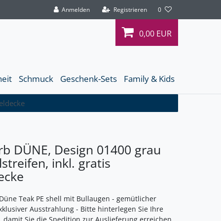
Anmelden
Registrieren
0
0,00 EUR
heit
Schmuck
Geschenk-Sets
Family & Kids
heldecke
rb DÜNE, Design 01400 grau
treifen, inkl. gratis
ecke
Düne Teak PE shell mit Bullaugen - gemütlicher
xklusiver Ausstrahlung - Bitte hinterlegen Sie Ihre
damit Sie die Spedition zur Auslieferung erreichen