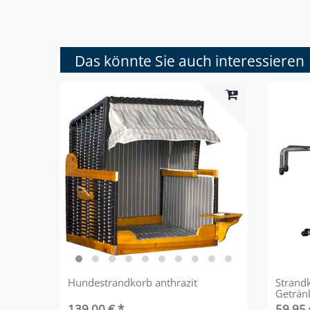
Das könnte Sie auch interessieren
Hundestrandkorb anthrazit
Strand
Geträn
139,00 € *
59,95 