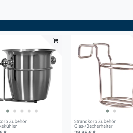
korb Zubehör
Strandkorb Zubehör
kekühler
Glas-/Becherhalter
€ *
29,95 € *