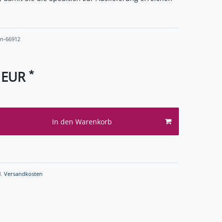
on-66912
*
0 EUR
In den Warenkorb
l.
Versandkosten