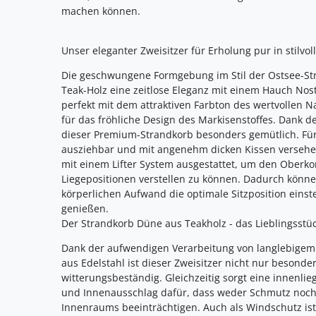
machen können.
Unser eleganter Zweisitzer für Erholung pur in stilv
Die geschwungene Formgebung im Stil der Ostsee-St
Teak-Holz eine zeitlose Eleganz mit einem Hauch Nost
perfekt mit dem attraktiven Farbton des wertvollen 
für das fröhliche Design des Markisenstoffes. Dank d
dieser Premium-Strandkorb besonders gemütlich. Für
ausziehbar und mit angenehm dicken Kissen versehen.
mit einem Lifter System ausgestattet, um den Oberk
Liegepositionen verstellen zu können. Dadurch könn
körperlichen Aufwand die optimale Sitzposition ein
genießen.
Der Strandkorb Düne aus Teakholz - das Lieblingsstück
Dank der aufwendigen Verarbeitung von langlebigem
aus Edelstahl ist dieser Zweisitzer nicht nur besond
witterungsbeständig. Gleichzeitig sorgt eine innenli
und Innenausschlag dafür, dass weder Schmutz noch
Innenraums beeinträchtigen. Auch als Windschutz ist