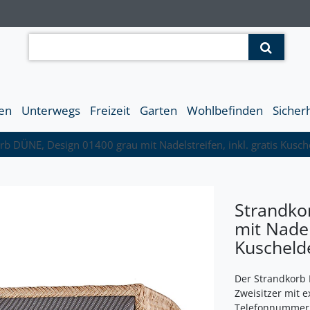
en
Unterwegs
Freizeit
Garten
Wohlbefinden
Sicher
rb DÜNE, Design 01400 grau mit Nadelstreifen, inkl. gratis Kusc
Strandko
mit Nadels
Kuscheld
Der Strandkorb 
Zweisitzer mit e
Telefonnummer, 