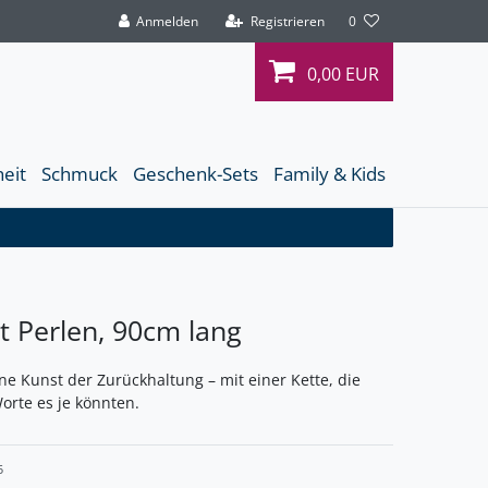
Anmelden
Registrieren
0
0,00 EUR
heit
Schmuck
Geschenk-Sets
Family & Kids
it Perlen, 90cm lang
ne Kunst der Zurückhaltung – mit einer Kette, die
orte es je könnten.
5