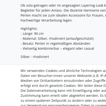
Ob solo getragen oder im angesagten Layering-Look kom
Begleiter für jeden Anlass. Die dezente Harmonie v
Perlen macht sie zum idealen Accessoire für Frauen, 
hochwertige Verarbeitung legen.
Highlights:
- Länge: 90 cm
- Material: Silber, rhodiniert (anlaufgeschützt)
- Besatz: Perlen in regelmäßigen Abständen
- Vielseitig kombinierbar – elegant oder casual
Silber - rhodiniert
Wir verwenden Cookies und ähnliche Technologien a
Daten von Besucher:innen unserer Webseite (z.B. IP-A
Medien von Drittanbietern einzubinden oder Zugriffe
Zahlung
erfolgt erst durch gesetzte Cookies. Wir teilen diese 
Versand
Die Datenverarbeitung kann mit Einwilligung oder auf
Zustimmung kann erteilt oder abgelehnt werden. Es be
zu einem späteren Zeitpunkt zu ändern oder zu wide
zur Verwendung personenbezogener Daten in unser