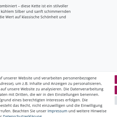
biniert – diese Kette ist ein stilvoller
on kühlem Silber und sanft schimmernden
die Wert auf klassische Schönheit und
uf unserer Website und verarbeiten personenbezogene
dresse), um z.B. Inhalte und Anzeigen zu personalisieren,
 auf unsere Website zu analysieren. Die Datenverarbeitung
Daten­schutz­erklärung
K
Daten mit Dritten, die wir in den Einstellungen benennen.
AGB
I
grund eines berechtigten Interesses erfolgen. Die
Hinweis zur Batterieentsorgung
W
steht das Recht, nicht einzuwilligen und die Einwilligung
Erklärung zur Barrierefreiheit
V
rrufen. Beachten Sie unser
Impressum
und weitere Hinweise
er
Daten­schutz­erklärung
.