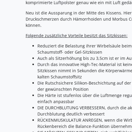
komprimierte Luftpolster genau wie ein mit Luft ged
Neu ist die Aussparung in der Mitte des Kissens. Hi
Druckschmerzen durch Hämorrhoiden und Morbus Cro
können.
Folgende zusätzliche Vorteile besitzt das Sitzkissen:
Reduziert die Belastung ihrer Wirbelsäule beim
Schaumstoff- oder Gel-Sitzkissen
Auch als Sitzerhöhung bis zu 3,5cm ist er im A
Durch das innovative High-Tec-Material ist kei
Sitzkissen nimmt in Sekunden die Körperwärme 
kalten Schaumstoffsitz
Die Rutschsichere Silikon-Beschichtung auf der 
der gewünschten Position
Die Härte ist stufenlos über die Luftmenge regul
einfach anpassbar
DIE DURCHBLUTUNG VERBESSERN, durch die akti
Durchblutung deutlich verbessert
RÜCKENMUSKULATUR ANREGEN, wenn die Wirbels
Rückenbereich die Balance-Funktion übernehmen