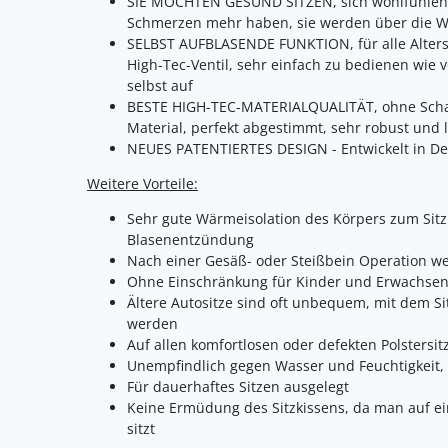
SIE MÖCHTEN GESUND SITZEN, sich wohlfühlen,
Schmerzen mehr haben, sie werden über die Wi
SELBST AUFBLASENDE FUNKTION, für alle Altersg
High-Tec-Ventil, sehr einfach zu bedienen wie v
selbst auf
BESTE HIGH-TEC-MATERIALQUALITÄT, ohne Schad
Material, perfekt abgestimmt, sehr robust und 
NEUES PATENTIERTES DESIGN - Entwickelt in D
Weitere Vorteile:
Sehr gute Wärmeisolation des Körpers zum Sit
Blasenentzündung
Nach einer Gesäß- oder Steißbein Operation w
Ohne Einschränkung für Kinder und Erwachsen
Ältere Autositze sind oft unbequem, mit dem Sit
werden
Auf allen komfortlosen oder defekten Polsters
Unempfindlich gegen Wasser und Feuchtigkeit,
Für dauerhaftes Sitzen ausgelegt
Keine Ermüdung des Sitzkissens, da man auf ei
sitzt