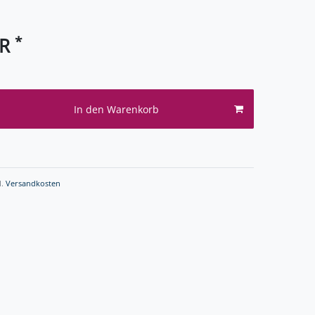
*
UR
In den Warenkorb
l.
Versandkosten