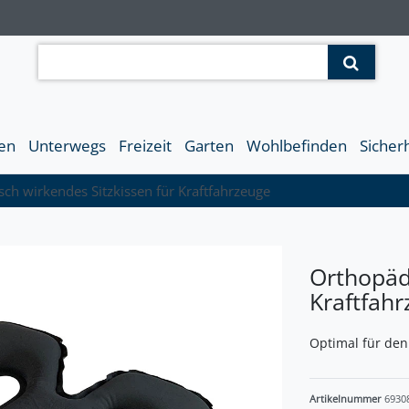
en
Unterwegs
Freizeit
Garten
Wohlbefinden
Sicher
ch wirkendes Sitzkissen für Kraftfahrzeuge
Orthopädi
Kraftfah
Optimal für de
Artikelnummer
6930