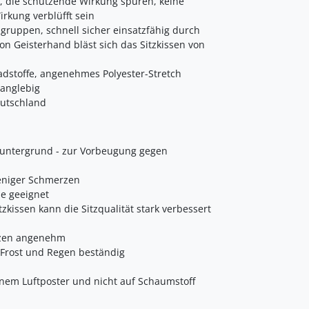
 die schützende Wirkung spüren, keine
rkung verblüfft sein
ruppen, schnell sicher einsatzfähig durch
on Geisterhand bläst sich das Sitzkissen von
stoffe, angenehmes Polyester-Stretch
langlebig
eutschland
zuntergrund - zur Vorbeugung gegen
eniger Schmerzen
e geeignet
zkissen kann die Sitzqualität stark verbessert
itzen angenehm
 Frost und Regen beständig
nem Luftposter und nicht auf Schaumstoff