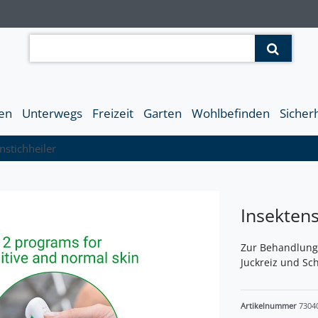
en
Unterwegs
Freizeit
Garten
Wohlbefinden
Sicher
nstichheiler
Insektens
Zur Behandlung 
Juckreiz und Sc
Artikelnummer
7304