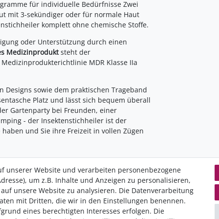
ogramme für individuelle Bedürfnisse Zwei
t mit 3-sekündiger oder für normale Haut
nstichheiler komplett ohne chemische Stoffe.
htigung oder Unterstützung durch einen
tes Medizinprodukt
steht der
h Medizinprodukterichtlinie MDR Klasse IIa
n Designs sowie dem praktischen Trageband
osentasche Platz und lässt sich bequem überall
er Gartenparty bei Freunden, einer
ng - der Insektenstichheiler ist der
 haben und Sie ihre Freizeit in vollen Zügen
uf unserer Website und verarbeiten personenbezogene
dresse), um z.B. Inhalte und Anzeigen zu personalisieren,
 auf unsere Website zu analysieren. Die Datenverarbeitung
Daten­schutz­erklärung
K
Daten mit Dritten, die wir in den Einstellungen benennen.
AGB
I
grund eines berechtigten Interesses erfolgen. Die