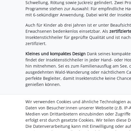
Schwellung, Rötung sowie Juckreiz gelindert. Zwei Pr
Programme stehen zur Auswahl: Für empfindliche Hau
mit 6-sekündiger Anwendung. Dabei wirkt der Insekte
Auch für Kinder ab drei Jahren ist er unter Beaufsic
Erwachsenen bedenkenlos einsetzbar. Als
zertifizier
Insektenstichheiler für geprüfte Qualität und ist nac
zertifiziert.
Kleines und kompaktes Design
Dank seines kompakte
findet der Insektenstichheiler in jeder Hand- oder H
hin mitnehmen. Sei es zum Familienausflug am See, d
ausgedehnten Wald-Wanderung oder nächtlichem Campi
perfekte Begleiter, damit Insektenstiche keine Chance
genießen können.
Wir verwenden Cookies und ähnliche Technologien a
Daten von Besucher:innen unserer Webseite (z.B. IP-A
Medien von Drittanbietern einzubinden oder Zugriffe
Zahlung
erfolgt erst durch gesetzte Cookies. Wir teilen diese 
Versand
Die Datenverarbeitung kann mit Einwilligung oder auf