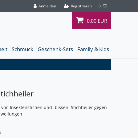
Anmelden
Registrieren
0
0,00 EUR
heit
Schmuck
Geschenk-Sets
Family & Kids
tichheiler
von Insektenstichen und -bissen, Stichheiler gegen
hwellungen
0