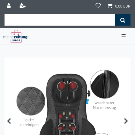
0,00 EUR
☰