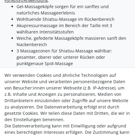
Funktion/Anwendung
:
Gel-Massageköpfe sorgen für ein sanftes und
natürliches Massageerlebnis
Wohltuende Shiatsu-Massage im Rückenbereich
Akupressurmassage im Bereich der Taille mit 3
wählbaren Intensitätsstufen
Weiche, gefederte Massageköpfe massieren sanft den
Nackenbereich
3 Massagezonen für Shiatsu-Massage wählbar:
gesamter, oberer oder unterer Rücken oder
punktgenaue Spot-Massage
Separate, höhenverstellbare Nackenmassage
Wir verwenden Cookies und ähnliche Technologien auf
Zuschaltbare Rotlicht- und Wärmefunktion
unserer Website und verarbeiten personenbezogene Daten
Praktische Fernbedienung
von Besucher:innen unserer Webseite (z.B. IP-Adresse), um
Abnehmbarer, waschbarer Nackenbezug
z.B. Inhalte und Anzeigen zu personalisieren, Medien von
Pflegeleichtes Material
Drittanbietern einzubinden oder Zugriffe auf unsere Website
Praktisches Klettband zur Fixierung an der Stuhllehne
zu analysieren. Die Datenverarbeitung erfolgt erst durch
gesetzte Cookies. Wir teilen diese Daten mit Dritten, die wir in
den Einstellungen benennen.
Die Datenverarbeitung kann mit Einwilligung oder aufgrund
eines berechtigten Interesses erfolgen. Die Zustimmung kann