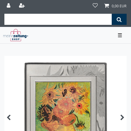
0,00 EUR
☰