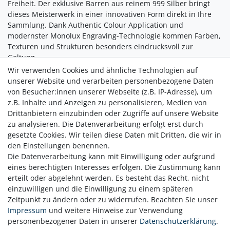
Freiheit. Der exklusive Barren aus reinem 999 Silber bringt
dieses Meisterwerk in einer innovativen Form direkt in Ihre
Sammlung. Dank Authentic Colour Application und
modernster Monolux Engraving-Technologie kommen Farben,
Texturen und Strukturen besonders eindrucksvoll zur
Geltung.
Wir verwenden Cookies und ähnliche Technologien auf
Die Kollektion ist streng limitiert auf lediglich 3.000
unserer Website und verarbeiten personenbezogene Daten
Exemplare.
von Besucher:innen unserer Webseite (z.B. IP-Adresse), um
z.B. Inhalte und Anzeigen zu personalisieren, Medien von
Warten Sie nicht länger und verwandeln Sie Ihr Zuhause in
Drittanbietern einzubinden oder Zugriffe auf unsere Website
eine Galerie der Meisterwerke!
zu analysieren. Die Datenverarbeitung erfolgt erst durch
gesetzte Cookies. Wir teilen diese Daten mit Dritten, die wir in
den Einstellungen benennen.
Die Datenverarbeitung kann mit Einwilligung oder aufgrund
eines berechtigten Interesses erfolgen. Die Zustimmung kann
erteilt oder abgelehnt werden. Es besteht das Recht, nicht
einzuwilligen und die Einwilligung zu einem späteren
Zeitpunkt zu ändern oder zu widerrufen. Beachten Sie unser
Zahlung
Impressum
und weitere Hinweise zur Verwendung
Versand
personenbezogener Daten in unserer
Daten­schutz­erklärung
.