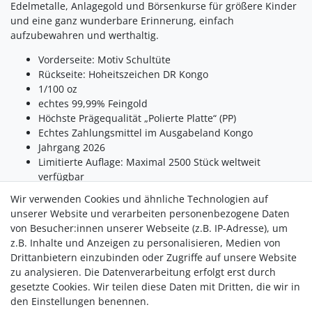
Edelmetalle, Anlagegold und Börsenkurse für größere Kinder
und eine ganz wunderbare Erinnerung, einfach
aufzubewahren und werthaltig.
Vorderseite: Motiv Schultüte
Rückseite: Hoheitszeichen DR Kongo
1/100 oz
echtes 99,99% Feingold
Höchste Prägequalität „Polierte Platte“ (PP)
Echtes Zahlungsmittel im Ausgabeland Kongo
Jahrgang 2026
Limitierte Auflage: Maximal 2500 Stück weltweit
verfügbar
Lieferumfang: Goldmünzbarren in Münzkarte (Motiv
Wir verwenden Cookies und ähnliche Technologien auf
Tafel) und mit zusätzlicher Faltkarte (Motiv Luftballons)
unserer Website und verarbeiten personenbezogene Daten
von Besucher:innen unserer Webseite (z.B. IP-Adresse), um
Zum Lieferumfang gehört auch eine
Geschenkkarte
mit
z.B. Inhalte und Anzeigen zu personalisieren, Medien von
Luftballon-Motiv; diese kann handschriftlich individuell
Drittanbietern einzubinden oder Zugriffe auf unsere Website
beschriftet werden.
zu analysieren. Die Datenverarbeitung erfolgt erst durch
gesetzte Cookies. Wir teilen diese Daten mit Dritten, die wir in
den Einstellungen benennen.