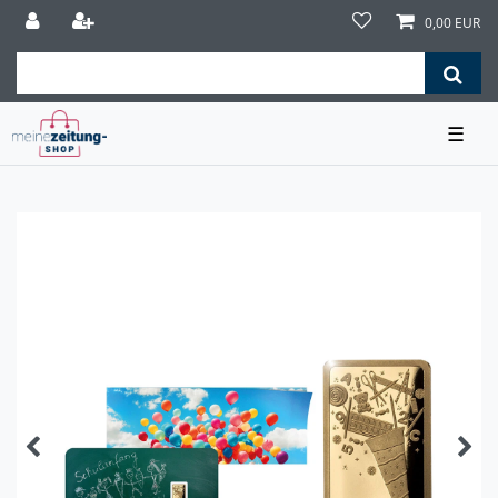
0,00 EUR
☰