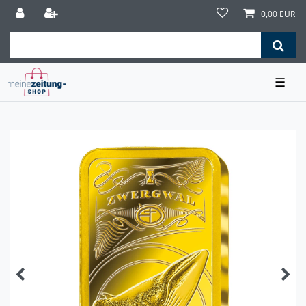
0,00 EUR
☰