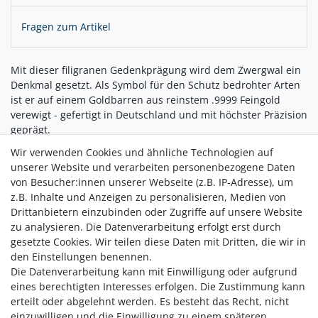
Fragen zum Artikel
Mit dieser filigranen Gedenkprägung wird dem Zwergwal ein
Denkmal gesetzt. Als Symbol für den Schutz bedrohter Arten
ist er auf einem Goldbarren aus reinstem .9999 Feingold
verewigt - gefertigt in Deutschland und mit höchster Präzision
geprägt.
Wir verwenden Cookies und ähnliche Technologien auf
Diese hochwertige Gedenkprägung ist mehr als nur ein
unserer Website und verarbeiten personenbezogene Daten
Sammlerstück - sie ist ein stilles Plädoyer für den Erhalt
von Besucher:innen unserer Webseite (z.B. IP-Adresse), um
unserer heimischen Natur. Ideal als Geschenk für
z.B. Inhalte und Anzeigen zu personalisieren, Medien von
Naturliebhaber oder zur Erweiterung Ihrer Sammlung
Drittanbietern einzubinden oder Zugriffe auf unsere Website
wertvoller Goldprägungen.
zu analysieren. Die Datenverarbeitung erfolgt erst durch
gesetzte Cookies. Wir teilen diese Daten mit Dritten, die wir in
den Einstellungen benennen.
Die Datenverarbeitung kann mit Einwilligung oder aufgrund
eines berechtigten Interesses erfolgen. Die Zustimmung kann
erteilt oder abgelehnt werden. Es besteht das Recht, nicht
einzuwilligen und die Einwilligung zu einem späteren