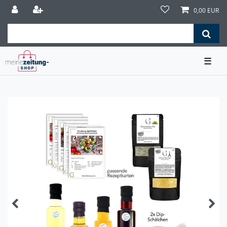
0,00 EUR
☰