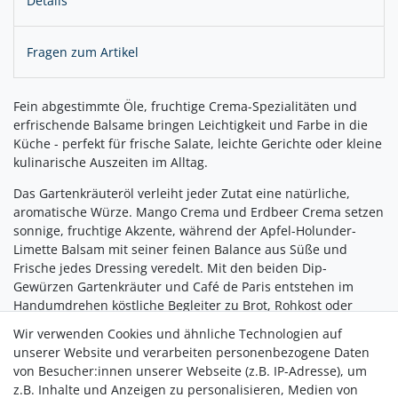
Details
Fragen zum Artikel
Fein abgestimmte Öle, fruchtige Crema-Spezialitäten und
erfrischende Balsame bringen Leichtigkeit und Farbe in die
Küche - perfekt für frische Salate, leichte Gerichte oder kleine
kulinarische Auszeiten im Alltag.
Das Gartenkräuteröl verleiht jeder Zutat eine natürliche,
aromatische Würze. Mango Crema und Erdbeer Crema setzen
sonnige, fruchtige Akzente, während der Apfel-Holunder-
Limette Balsam mit seiner feinen Balance aus Süße und
Frische jedes Dressing veredelt. Mit den beiden Dip-
Gewürzen Gartenkräuter und Café de Paris entstehen im
Handumdrehen köstliche Begleiter zu Brot, Rohkost oder
Grillgerichten. Zwei passende Dip-Schälchen sowie
Wir verwenden Cookies und ähnliche Technologien auf
inspirierende Rezeptkarten machen das Set komplett und
unserer Website und verarbeiten personenbezogene Daten
laden sofort zum Ausprobieren ein.
von Besucher:innen unserer Webseite (z.B. IP-Adresse), um
z.B. Inhalte und Anzeigen zu personalisieren, Medien von
Ein liebevolles Geschenk für Genussmenschen - und eine