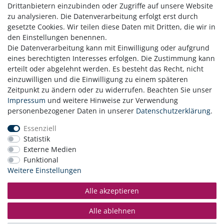
Drittanbietern einzubinden oder Zugriffe auf unsere Website
Einladung, den Frühling auf dem Teller zu erleben.
zu analysieren. Die Datenverarbeitung erfolgt erst durch
gesetzte Cookies. Wir teilen diese Daten mit Dritten, die wir in
den Einstellungen benennen.
Die Datenverarbeitung kann mit Einwilligung oder aufgrund
eines berechtigten Interesses erfolgen. Die Zustimmung kann
erteilt oder abgelehnt werden. Es besteht das Recht, nicht
einzuwilligen und die Einwilligung zu einem späteren
Zeitpunkt zu ändern oder zu widerrufen. Beachten Sie unser
Zahlung
Impressum
und weitere Hinweise zur Verwendung
Versand
personenbezogener Daten in unserer
Daten­schutz­erklärung
.
Daten­schutz­erklärung
Essenziell
AGB
Statistik
Hinweis zur Batterieentsorgung
Externe Medien
Erklärung zur Barrierefreiheit
Funktional
Kontakt
Weitere Einstellungen
Impressum
Widerrufsrecht
Alle akzeptieren
Vertrag widerrufen
Alle ablehnen
© Copyright 2026 | Alle Rechte vorbehalten.