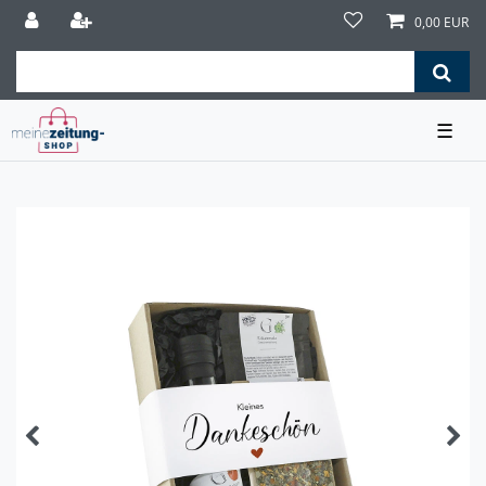
0,00 EUR
☰