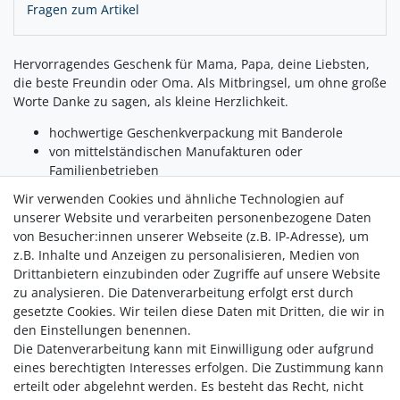
Fragen zum Artikel
Hervorragendes Geschenk für Mama, Papa, deine Liebsten,
die beste Freundin oder Oma. Als Mitbringsel, um ohne große
Worte Danke zu sagen, als kleine Herzlichkeit.
hochwertige Geschenkverpackung mit Banderole
von mittelständischen Manufakturen oder
Familienbetrieben
mit Liebe von Hand abgefüllt und verpackt
Wir verwenden Cookies und ähnliche Technologien auf
unserer Website und verarbeiten personenbezogene Daten
Inhalt:
von Besucher:innen unserer Webseite (z.B. IP-Adresse), um
Granatapfel Balsam, 100 ml
z.B. Inhalte und Anzeigen zu personalisieren, Medien von
Kräutersalz, 40g
Drittanbietern einzubinden oder Zugriffe auf unsere Website
Frische Blüte - Kräutertee, 15g
zu analysieren. Die Datenverarbeitung erfolgt erst durch
gesetzte Cookies. Wir teilen diese Daten mit Dritten, die wir in
den Einstellungen benennen.
Die Datenverarbeitung kann mit Einwilligung oder aufgrund
eines berechtigten Interesses erfolgen. Die Zustimmung kann
erteilt oder abgelehnt werden. Es besteht das Recht, nicht