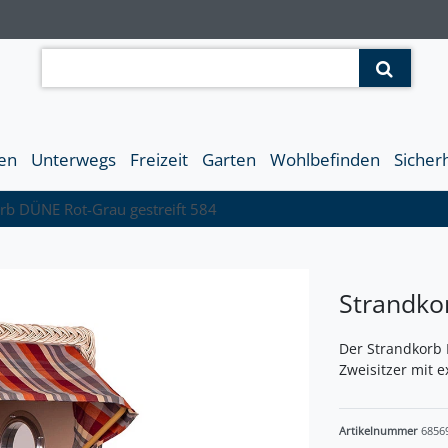
en
Unterwegs
Freizeit
Garten
Wohlbefinden
Sicher
rb DÜNE Rot-Grau gestreift 584
Strandko
Der Strandkorb 
Zweisitzer mit 
Artikelnummer
6856