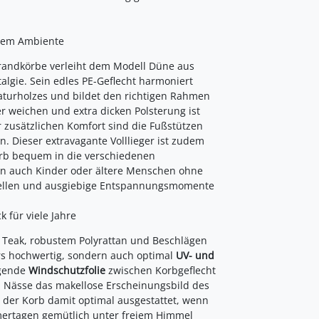
ollem Ambiente
randkörbe verleiht dem Modell Düne aus
algie. Sein edles PE-Geflecht harmoniert
Naturholzes und bildet den richtigen Rahmen
er weichen und extra dicken Polsterung ist
 zusätzlichen Komfort sind die Fußstützen
 Dieser extravagante Volllieger ist zudem
rb bequem in die verschiedenen
n auch Kinder oder ältere Menschen ohne
stellen und ausgiebige Entspannungsmomente
 für viele Jahre
 Teak, robustem Polyrattan und Beschlägen
ers hochwertig, sondern auch optimal
UV- und
egende
Windschutzfolie
zwischen Korbgeflecht
 Nässe das makellose Erscheinungsbild des
 der Korb damit optimal ausgestattet, wenn
mertagen gemütlich unter freiem Himmel