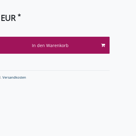
*
0 EUR
In den Warenkorb
l.
Versandkosten