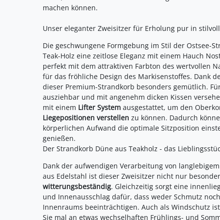
machen können.
Unser eleganter Zweisitzer für Erholung pur in stilv
Die geschwungene Formgebung im Stil der Ostsee-St
Teak-Holz eine zeitlose Eleganz mit einem Hauch Nost
perfekt mit dem attraktiven Farbton des wertvollen 
für das fröhliche Design des Markisenstoffes. Dank d
dieser Premium-Strandkorb besonders gemütlich. Für
ausziehbar und mit angenehm dicken Kissen versehen.
mit einem
Lifter System
ausgestattet, um den Oberko
Liegepositionen verstellen
zu können. Dadurch könne
körperlichen Aufwand die optimale Sitzposition ein
genießen.
Der Strandkorb Düne aus Teakholz - das Lieblingsstück
Dank der aufwendigen Verarbeitung von langlebigem
aus Edelstahl ist dieser Zweisitzer nicht nur besond
witterungsbeständig
. Gleichzeitig sorgt eine innenli
und Innenausschlag dafür, dass weder Schmutz noch
Innenraums beeinträchtigen. Auch als Windschutz ist
Sie mal an etwas wechselhaften Frühlings- und Som