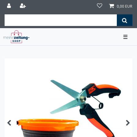
0,00 EUR
☰