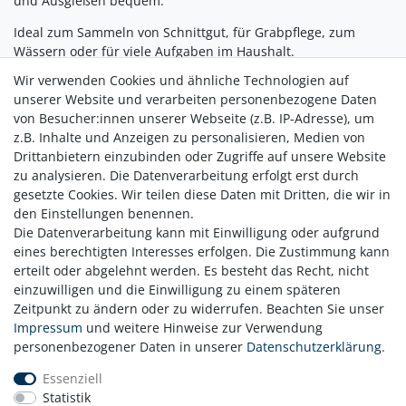
und Ausgießen bequem.
Ideal zum Sammeln von Schnittgut, für Grabpflege, zum
Wässern oder für viele Aufgaben im Haushalt.
Wir verwenden Cookies und ähnliche Technologien auf
Set-Inhalt:
unserer Website und verarbeiten personenbezogene Daten
Stauden- & Kräuterschere: sauberer Schnitt, vielseitig für
von Besucher:innen unserer Webseite (z.B. IP-Adresse), um
Garten und Kräuter, ergonomisch, auch für Linkshänder
z.B. Inhalte und Anzeigen zu personalisieren, Medien von
Eimer: schnell einsatzbereit, platzsparend faltbar, gut
Drittanbietern einzubinden oder Zugriffe auf unsere Website
sichtbar, ergonomisch geformt
zu analysieren. Die Datenverarbeitung erfolgt erst durch
gesetzte Cookies. Wir teilen diese Daten mit Dritten, die wir in
den Einstellungen benennen.
Die Datenverarbeitung kann mit Einwilligung oder aufgrund
eines berechtigten Interesses erfolgen. Die Zustimmung kann
erteilt oder abgelehnt werden. Es besteht das Recht, nicht
einzuwilligen und die Einwilligung zu einem späteren
Zeitpunkt zu ändern oder zu widerrufen. Beachten Sie unser
Zahlung
Impressum
und weitere Hinweise zur Verwendung
Versand
personenbezogener Daten in unserer
Daten­schutz­erklärung
.
Daten­schutz­erklärung
Essenziell
AGB
Statistik
Hinweis zur Batterieentsorgung