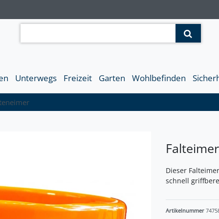
en
Unterwegs
Freizeit
Garten
Wohlbefinden
Sicher
rteneimer
Falteime
Dieser Falteimer
schnell griffbere
Artikelnummer
7475