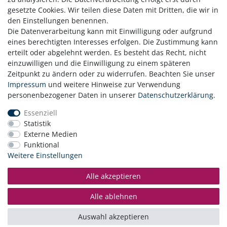
gesetzte Cookies. Wir teilen diese Daten mit Dritten, die wir in
den Einstellungen benennen.
Die Datenverarbeitung kann mit Einwilligung oder aufgrund
eines berechtigten Interesses erfolgen. Die Zustimmung kann
erteilt oder abgelehnt werden. Es besteht das Recht, nicht
einzuwilligen und die Einwilligung zu einem späteren
Zeitpunkt zu ändern oder zu widerrufen. Beachten Sie unser
Zahlung
Impressum
und weitere Hinweise zur Verwendung
Versand
personenbezogener Daten in unserer
Daten­schutz­erklärung
.
Daten­schutz­erklärung
Essenziell
AGB
Statistik
Hinweis zur Batterieentsorgung
Externe Medien
Erklärung zur Barrierefreiheit
Funktional
Kontakt
Weitere Einstellungen
Impressum
Widerrufsrecht
Alle akzeptieren
Vertrag widerrufen
Alle ablehnen
© Copyright 2026 | Alle Rechte vorbehalten.
Auswahl akzeptieren