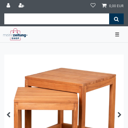
0,00 EUR
☰