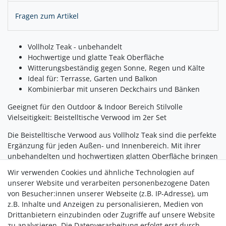
Fragen zum Artikel
Vollholz Teak - unbehandelt
Hochwertige und glatte Teak Oberfläche
Witterungsbeständig gegen Sonne, Regen und Kälte
Ideal für: Terrasse, Garten und Balkon
Kombinierbar mit unseren Deckchairs und Bänken
Geeignet für den Outdoor & Indoor Bereich Stilvolle
Vielseitigkeit: Beistelltische Verwood im 2er Set
Die Beistelltische Verwood aus Vollholz Teak sind die perfekte
Ergänzung für jeden Außen- und Innenbereich. Mit ihrer
unbehandelten und hochwertigen glatten Oberfläche bringen
diese Tische nicht nur Eleganz, sondern auch Funktionalität
Wir verwenden Cookies und ähnliche Technologien auf
in Ihr Zuhause. Ob als Ablage für Getränke und Snacks oder
unserer Website und verarbeiten personenbezogene Daten
als dekoratives Element - dieses 2er Set ist ein Must-have für
von Besucher:innen unserer Webseite (z.B. IP-Adresse), um
alle, die Stil und Praktikabilität schätzen.
z.B. Inhalte und Anzeigen zu personalisieren, Medien von
Drittanbietern einzubinden oder Zugriffe auf unsere Website
LIEFERBAR MITTE AUGUST
zu analysieren. Die Datenverarbeitung erfolgt erst durch