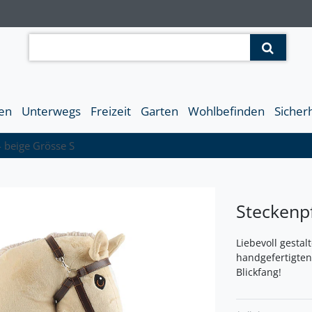
en
Unterwegs
Freizeit
Garten
Wohlbefinden
Sicher
- beige Grösse S
Steckenpf
Liebevoll gestal
handgefertigten
Blickfang!