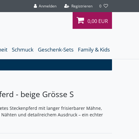
Anmelden
Registrieren
0
0,00 EUR
heit
Schmuck
Geschenk-Sets
Family & Kids
erd - beige Grösse S
tetes Steckenpferd mit langer frisierbarer Mähne,
 Nähten und detailreichem Ausdruck – ein echter