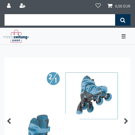
0,00 EUR
☰