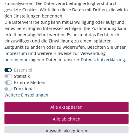
zu analysieren. Die Datenverarbeitung erfolgt erst durch
gesetzte Cookies. Wir teilen diese Daten mit Dritten, die wir in
den Einstellungen benennen.
Die Datenverarbeitung kann mit Einwilligung oder aufgrund
eines berechtigten Interesses erfolgen. Die Zustimmung kann
erteilt oder abgelehnt werden. Es besteht das Recht, nicht
einzuwilligen und die Einwilligung zu einem späteren
Zeitpunkt zu ändern oder zu widerrufen. Beachten Sie unser
Zahlung
Impressum
und weitere Hinweise zur Verwendung
Versand
personenbezogener Daten in unserer
Daten­schutz­erklärung
.
Daten­schutz­erklärung
Essenziell
AGB
Statistik
Hinweis zur Batterieentsorgung
Externe Medien
Erklärung zur Barrierefreiheit
Funktional
Kontakt
Weitere Einstellungen
Impressum
Widerrufsrecht
Alle akzeptieren
Vertrag widerrufen
Alle ablehnen
© Copyright 2026 | Alle Rechte vorbehalten.
Auswahl akzeptieren