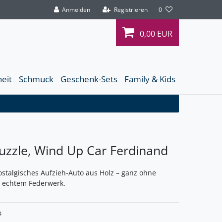
Anmelden
Registrieren
0
0,00 EUR
heit
Schmuck
Geschenk-Sets
Family & Kids
uzzle, Wind Up Car Ferdinand
ostalgisches Aufzieh-Auto aus Holz – ganz ohne
t echtem Federwerk.
4