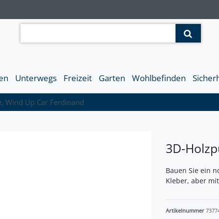
en
Unterwegs
Freizeit
Garten
Wohlbefinden
Sicher
e, Wind Up Car Ferdinand
3D-Holzp
Bauen Sie ein n
Kleber, aber mi
Artikelnummer
7377