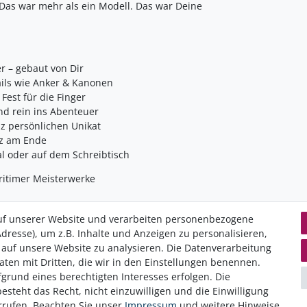
 Das war mehr als ein Modell. Das war Deine
r – gebaut von Dir
ails wie Anker & Kanonen
Fest für die Finger
und rein ins Abenteuer
nz persönlichen Unikat
lz am Ende
al oder auf dem Schreibtisch
ritimer Meisterwerke
uf unserer Website und verarbeiten personenbezogene
dresse), um z.B. Inhalte und Anzeigen zu personalisieren,
 auf unsere Website zu analysieren. Die Datenverarbeitung
Daten­schutz­erklärung
K
Daten mit Dritten, die wir in den Einstellungen benennen.
AGB
I
grund eines berechtigten Interesses erfolgen. Die
Hinweis zur Batterieentsorgung
W
steht das Recht, nicht einzuwilligen und die Einwilligung
Erklärung zur Barrierefreiheit
V
rrufen. Beachten Sie unser
Impressum
und weitere Hinweise