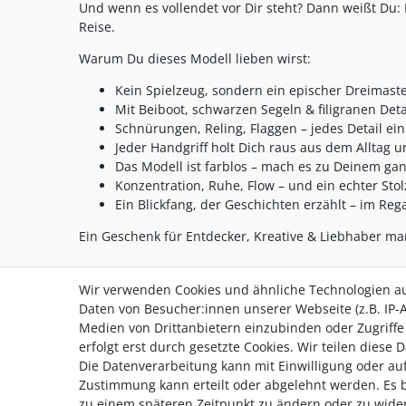
Und wenn es vollendet vor Dir steht? Dann weißt Du:
Reise.
Warum Du dieses Modell lieben wirst:
Kein Spielzeug, sondern ein epischer Dreimaste
Mit Beiboot, schwarzen Segeln & filigranen Det
Schnürungen, Reling, Flaggen – jedes Detail ein 
Jeder Handgriff holt Dich raus aus dem Alltag 
Das Modell ist farblos – mach es zu Deinem ga
Konzentration, Ruhe, Flow – und ein echter Sto
Ein Blickfang, der Geschichten erzählt – im Reg
Ein Geschenk für Entdecker, Kreative & Liebhaber ma
Wir verwenden Cookies und ähnliche Technologien a
Daten von Besucher:innen unserer Webseite (z.B. IP-A
Medien von Drittanbietern einzubinden oder Zugriffe
Zahlung
erfolgt erst durch gesetzte Cookies. Wir teilen diese 
Versand
Die Datenverarbeitung kann mit Einwilligung oder auf
Zustimmung kann erteilt oder abgelehnt werden. Es be
zu einem späteren Zeitpunkt zu ändern oder zu wide