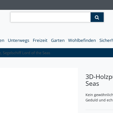
en
Unterwegs
Freizeit
Garten
Wohlbefinden
Sicher
 Segelschiff Lord of the Seas
3D-Holzpu
Seas
Kein gewöhnlich
Geduld und ech