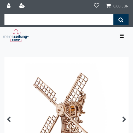
0,00 EUR
☰