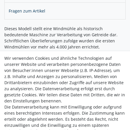
Fragen zum Artikel
Dieses Modell stellt eine Windmühle als historisch
bedeutende Maschine zur Verarbeitung von Getreide dar.
Schriftlichen Überlieferungen zufolge wurden die ersten
Windmühlen vor mehr als 4.000 Jahren errichtet.
Mechanisches 3D-Modell einer Windmühle mit
Wir verwenden Cookies und ähnliche Technologien auf
historischem Bezug zur Mehlgewinnung.
unserer Website und verarbeiten personenbezogene Daten
Wird ohne Werkzeug oder Klebstoff zusammengebaut.
von Besucher:innen unserer Webseite (z.B. IP-Adresse), um
Angetrieben durch einen aufziehbaren
z.B. Inhalte und Anzeigen zu personalisieren, Medien von
Gummibandmotor.
Drittanbietern einzubinden oder Zugriffe auf unsere Website
Mit Start-/Stopp-Funktion.
zu analysieren. Die Datenverarbeitung erfolgt erst durch
gesetzte Cookies. Wir teilen diese Daten mit Dritten, die wir in
den Einstellungen benennen.
Die Datenverarbeitung kann mit Einwilligung oder aufgrund
eines berechtigten Interesses erfolgen. Die Zustimmung kann
erteilt oder abgelehnt werden. Es besteht das Recht, nicht
einzuwilligen und die Einwilligung zu einem späteren