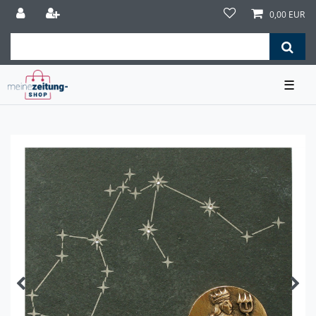
0,00 EUR
☰