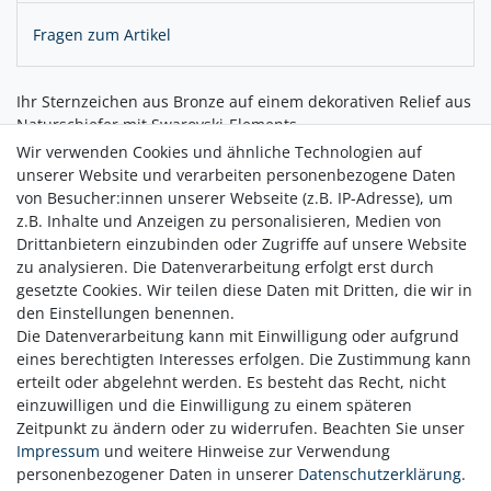
Fragen zum Artikel
Ihr Sternzeichen aus Bronze auf einem dekorativen Relief aus
Naturschiefer mit Swarovski-Elements.
Die hochwertigen Materialien machen dieses Kunstwerk zu
Wir verwenden Cookies und ähnliche Technologien auf
einem ganz besonderen Dekorationsartikel und Geschenk.
unserer Website und verarbeiten personenbezogene Daten
von Besucher:innen unserer Webseite (z.B. IP-Adresse), um
z.B. Inhalte und Anzeigen zu personalisieren, Medien von
Drittanbietern einzubinden oder Zugriffe auf unsere Website
Lieferung mit Expertise
zu analysieren. Die Datenverarbeitung erfolgt erst durch
gesetzte Cookies. Wir teilen diese Daten mit Dritten, die wir in
den Einstellungen benennen.
Die Datenverarbeitung kann mit Einwilligung oder aufgrund
eines berechtigten Interesses erfolgen. Die Zustimmung kann
erteilt oder abgelehnt werden. Es besteht das Recht, nicht
einzuwilligen und die Einwilligung zu einem späteren
Zeitpunkt zu ändern oder zu widerrufen. Beachten Sie unser
Zahlung
Impressum
und weitere Hinweise zur Verwendung
Versand
personenbezogener Daten in unserer
Daten­schutz­erklärung
.