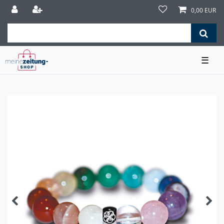
0,00 EUR
☰