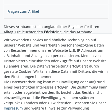
Fragen zum Artikel
Dieses Armband ist ein unglaublicher Begleiter für Ihren
Alltag. Die leuchtenden
Edelsteine
, die das Armband
schmücken, sind nicht nur reine Zierde. Jedem einzelne Stein
Wir verwenden Cookies und ähnliche Technologien auf
(ca. Ø 12 mm) wird nachgesagt, Einfluss auf Ihre Seele zu
unserer Website und verarbeiten personenbezogene Daten
nehmen und ist einem der sieben
Chakren
des Körpers
von Besucher:innen unserer Webseite (z.B. IP-Adresse), um
zugeordnet.
z.B. Inhalte und Anzeigen zu personalisieren, Medien von
Drittanbietern einzubinden oder Zugriffe auf unsere Website
zu analysieren. Die Datenverarbeitung erfolgt erst durch
gesetzte Cookies. Wir teilen diese Daten mit Dritten, die wir in
den Einstellungen benennen.
Die Datenverarbeitung kann mit Einwilligung oder aufgrund
eines berechtigten Interesses erfolgen. Die Zustimmung kann
erteilt oder abgelehnt werden. Es besteht das Recht, nicht
einzuwilligen und die Einwilligung zu einem späteren
Zeitpunkt zu ändern oder zu widerrufen. Beachten Sie unser
Zahlung
Impressum
und weitere Hinweise zur Verwendung
Versand