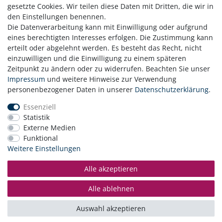
gesetzte Cookies. Wir teilen diese Daten mit Dritten, die wir in
den Einstellungen benennen.
Die Datenverarbeitung kann mit Einwilligung oder aufgrund
eines berechtigten Interesses erfolgen. Die Zustimmung kann
erteilt oder abgelehnt werden. Es besteht das Recht, nicht
einzuwilligen und die Einwilligung zu einem späteren
Zeitpunkt zu ändern oder zu widerrufen. Beachten Sie unser
Zahlung
Impressum
und weitere Hinweise zur Verwendung
Versand
personenbezogener Daten in unserer
Daten­schutz­erklärung
.
Daten­schutz­erklärung
Essenziell
AGB
Statistik
Hinweis zur Batterieentsorgung
Externe Medien
Erklärung zur Barrierefreiheit
Funktional
Kontakt
Weitere Einstellungen
Impressum
Widerrufsrecht
Alle akzeptieren
Vertrag widerrufen
Alle ablehnen
© Copyright 2026 | Alle Rechte vorbehalten.
Auswahl akzeptieren