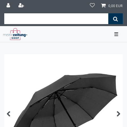
0,00 EUR
☰