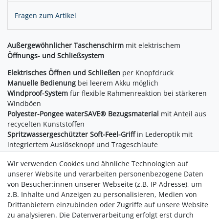
Fragen zum Artikel
Außergewöhnlicher Taschenschirm
mit elektrischem
Öffnungs- und Schließsystem
Elektrisches Öffnen und Schließen
per Knopfdruck
Manuelle Bedienung
bei leerem Akku möglich
Windproof-System
für flexible Rahmenreaktion bei stärkeren
Windböen
Polyester-Pongee waterSAVE® Bezugsmaterial
mit Anteil aus
recycelten Kunststoffen
Spritzwassergeschützter Soft-Feel-Griff
in Lederoptik mit
integriertem Auslöseknopf und Trageschlaufe
Mikromotor mit Getriebe
Wir verwenden Cookies und ähnliche Technologien auf
Lithium-Ionen-Akku
unserer Website und verarbeiten personenbezogene Daten
Akku-Kontrollleuchte
von Besucher:innen unserer Webseite (z.B. IP-Adresse), um
USB-C-Ladeanschluss
z.B. Inhalte und Anzeigen zu personalisieren, Medien von
Hülle mit Druckknopf
Drittanbietern einzubinden oder Zugriffe auf unsere Website
Inklusive
USB-C-Ladekabel
zu analysieren. Die Datenverarbeitung erfolgt erst durch